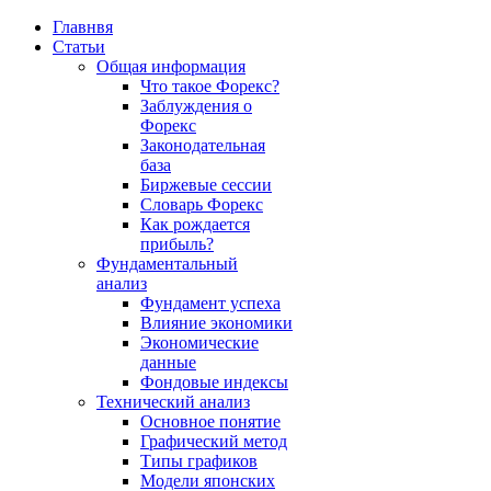
Главнвя
Статьи
Общая информация
Что такое Форекс?
Заблуждения о
Форекс
Законодательная
база
Биржевые сессии
Словарь Форекс
Как рождается
прибыль?
Фундаментальный
анализ
Фундамент успеха
Влияние экономики
Экономические
данные
Фондовые индексы
Технический анализ
Основное понятие
Графический метод
Типы графиков
Модели японских