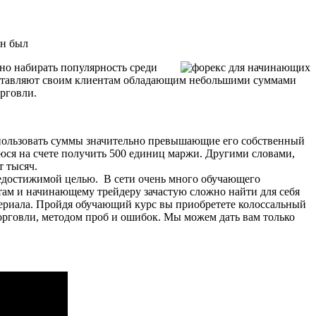
он был
но набирать популярность среди
доставляют своим клиентам обладающим небольшими суммами
рговли.
спользовать суммы значительно превышающие его собственный
юся на счете получить 500 единиц маржи. Другими словами,
т тысяч.
едостижимой целью. В сети очень много обучающего
йтам и начинающему трейдеру зачастую сложно найти для себя
атериала. Пройдя обучающий курс вы приобретете колоссальный
орговли, методом проб и ошибок. Мы можем дать вам только