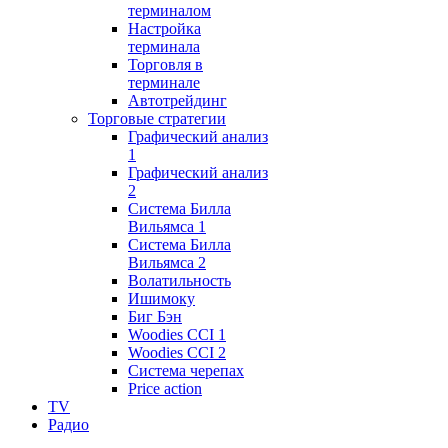
терминалом
Настройка
терминала
Торговля в
терминале
Автотрейдинг
Торговые стратегии
Графический анализ
1
Графический анализ
2
Система Билла
Вильямса 1
Система Билла
Вильямса 2
Волатильность
Ишимоку
Биг Бэн
Woodies CCI 1
Woodies CCI 2
Система черепах
Price action
TV
Радио