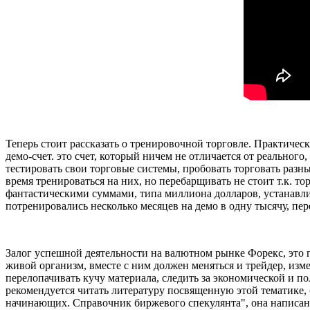
Теперь стоит рассказать о тренировочной торговле. Практиче
демо-счет. это счет, который ничем не отличается от реально
тестировать свои торговые системы, пробовать торговать раз
время тренироваться на них, но перебарщивать не стоит т.к. т
фантастическими суммами, типа миллиона долларов, устанавлив
потренировались несколько месяцев на демо в одну тысячу, пе
Залог успешной деятельности на валютном рынке Форекс, это п
живой организм, вместе с ним должен меняться и трейдер, изм
перелопачивать кучу материала, следить за экономической и по
рекомендуется читать литературу посвященную этой тематике, 
начинающих. Справочник биржевого спекулянта", она написана