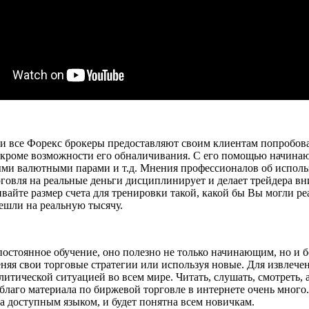
ски все Форекс брокеры предоставляют своим клиентам попробов
го, кроме возможности его обналичивания. С его помощью начин
ными валютными парами и т.д. Мнения профессионалов об исполь
орговля на реальные деньги дисциплинирует и делает трейдера вн
айте размер счета для тренировки такой, какой бы Вы могли ре
решли на реальную тысячу.
остоянное обучение, оно полезно не только начинающим, но и б
еняя свои торговые стратегии или используя новые. Для извлеч
литической ситуацией во всем мире. Читать, слушать, смотреть, 
благо материала по биржевой торговле в интернете очень много
 доступным языком, и будет понятна всем новичкам.