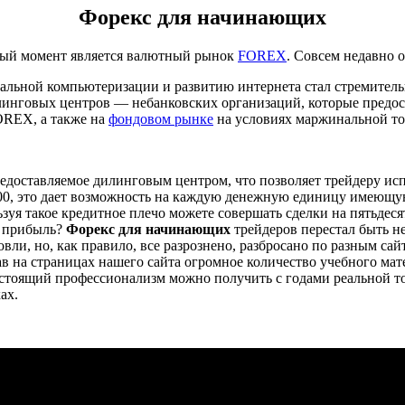
Форекс для начинающих
нный момент является валютный рынок
FOREX
. Совсем недавно 
бальной компьютеризации и развитию интернета стал стремитель
дилинговых центров — небанковских организаций, которые пре
OREX, а также на
фондовом рынке
на условиях маржинальной то
редоставляемое дилинговым центром, что позволяет трейдеру и
500, это дает возможность на каждую денежную единицу имеющу
ьзуя такое кредитное плечо можете совершать сделки на пятьдеся
я прибыль?
Форекс для начинающих
трейдеров перестал быть н
ли, но, как правило, все разрознено, разбросано по разным са
брав на страницах нашего сайта огромное количество учебного м
настоящий профессионализм можно получить с годами реальной т
ах.