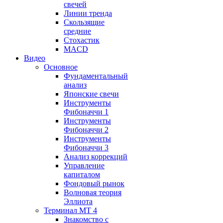
свечей
Линии тренда
Скользящие
средние
Стохастик
MACD
Видео
Основное
Фундаментальный
анализ
Японские свечи
Инструменты
Фибоначчи 1
Инструменты
Фибоначчи 2
Инструменты
Фибоначчи 3
Анализ коррекций
Управление
капиталом
Фондовый рынок
Волновая теория
Эллиота
Терминал MT 4
Знакомство с