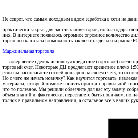
Не секрет, что самым доходным видом заработка в сети на да
практически закрыт для частных инвесторов, но благодаря гло
них. В интернете появилось огромное огромное количество 
торгового капитала возможность заключать сделки на рынке F
Маржинальная торговля
— совершение сделок используя кредитное (торговое) плечо п
торговый счет. Некоторые ДЦ предлагают кредитное плечо 1:
если вы располагаете сотней долларов на своем счету, то испол
Но с чего же начать новичку? Как научится торговать, извлека
материала, который поможет понять принцип правильной торгов
что-то полезное. Мы решили облегчить для вас эту задачу, со
объем знаний и, фактически, перестанете быть новичком, но 
толчок в правильном направлении, а остальное все в ваших рук