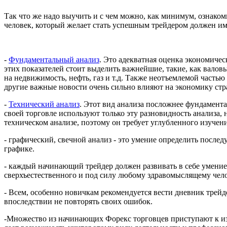
Так что же надо выучить и с чем можно, как минимум, ознако
человек, который желает стать успешным трейдером должен им
-
Фундаментальный анализ
. Это адекватная оценка экономиче
этих показателей стоит выделить важнейшие, такие, как вало
на недвижимость, нефть, газ и т.д. Также неотъемлемой часть
другие важные новости очень сильно влияют на экономику стр
-
Технический анализ
. Этот вид анализа посложнее фундамент
своей торговле используют только эту разновидность анализа,
техническом анализе, поэтому он требует углубленного изучени
- графический, свечной анализ - это умение определить посл
графике.
- каждый начинающий трейдер должен развивать в себе умение
сверхъестественного и под силу любому здравомыслящему чело
- Всем, особенно новичкам рекомендуется вести дневник трейд
впоследствии не повторять своих ошибок.
-Множество из начинающих Форекс торговцев приступают к изу