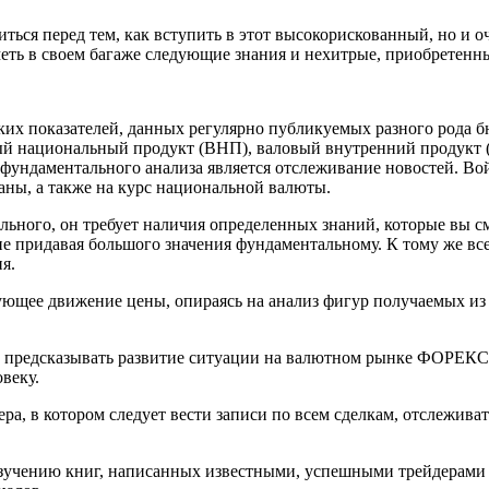
миться перед тем, как вступить в этот высокорискованный, но
еть в своем багаже следующие знания и нехитрые, приобретенн
ских показателей, данных регулярно публикуемых разного рода 
вый национальный продукт (ВНП), валовый внутренний продукт 
ю фундаментального анализа является отслеживание новостей. В
аны, а также на курс национальной валюты.
ального, он требует наличия определенных знаний, которые вы 
 не придавая большого значения фундаментальному. К тому же в
я.
едующее движение цены, опираясь на анализ фигур получаемых и
 предсказывать развитие ситуации на валютном рынке ФОРЕКС п
веку.
ера, в котором следует вести записи по всем сделкам, отслежив
чению книг, написанных известными, успешными трейдерами (Ла