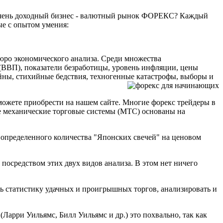
 и очень доходный бизнес - валютный рынок ФОРЕКС? Каждый
ые с опытом умения:
бюро экономического анализа. Среди множества
(ВВП), показатели безработицы, уровень инфляции, цены
ойны, стихийные бедствия, техногенные катастрофы, выборы и
сможете приобрести на нашем сайте. Многие форекс трейдеры в
се механические торговые системы (МТС) основаны на
з определенного количества "Японских свечей" на ценовом
осредством этих двух видов анализа. В этом нет ничего
ать статистику удачных и проигрышных торгов, анализировать и
рри Уильямс, Билл Уильямс и др.) это похвально, так как